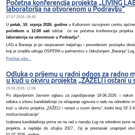
Početna konferencija projekta „LIVING LA
laboratorija na otvorenom u Podravlju“
07.07.2026. 08:40
U
petak, 10. srpnja 2026. godine
u Kulturnom razvojnom centru općine B
početkom u 12:00 sati
održat će se početna konferencija projekta 
laboratorija na otvorenom u Podravlju“
.
LAG-a Baranja je po raspisanom natječaju i provedenom postupku donio
koji je izradila udruga OSPERA u partnerstvu s Udruženjem „Baranja“ Lug
Pročitaj više...
Odluka o prijemu u radni odnos za radno 
u kući u okviru projekta „ZAŽELI i ostani 
29.06.2026. 12:08
Po objavljenom Javnom oglasu za zapošljavanje 19.06.2026. i nakon
odluka o izboru kandidatkinje za sklapanje ugovora o radu na određeno 
kući u okviru projekta „ZAŽELI i ostani u svom domu“, kodni broj SF.3.
institucionalizacije“
Izabrana kandidatkinja prima se na rad u naselju Lug na određeno puno r
projekta, a najdalje do ožujka 2027., čiji je prestanak unaprijed ut
01.07.2026. godine.