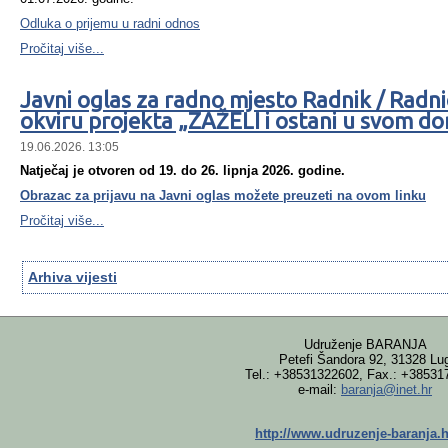
Odluka o prijemu u radni odnos
Pročitaj više...
Javni oglas za radno mjesto Radnik / Radni
okviru projekta „ZAŽELI i ostani u svom d
19.06.2026. 13:05
Natječaj je otvoren od 19. do 26. lipnja 2026. godine.
Obrazac za prijavu na Javni oglas možete preuzeti na ovom
linku
Pročitaj više...
Arhiva vijesti
Udruženje BARANJA
Petefi Šandora 92, 31328 Lu
Tel.: +38531322602, Fax.: +38531
e-mail:
baranja@inet.hr
http://www.udruzenje-baranja.h