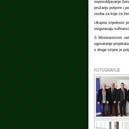
osposobljavanje žena 
pružanju potpore i p
osoba za koje će žene
Ukupna vrijednost pro
osiguravaju sufinancir
S Ministarstvom ra
ugovaranje projekata
s druge strane je pot
FOTOGRAFIJE