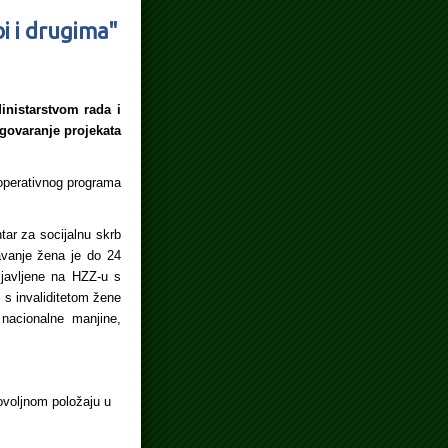
i i drugima"
inistarstvom rada i
govaranje projekata
operativnog programa
tar za socijalnu skrb
avanje žena je do 24
ijavljene na HZZ-u s
s invaliditetom žene
 nacionalne manjine,
ovoljnom položaju u