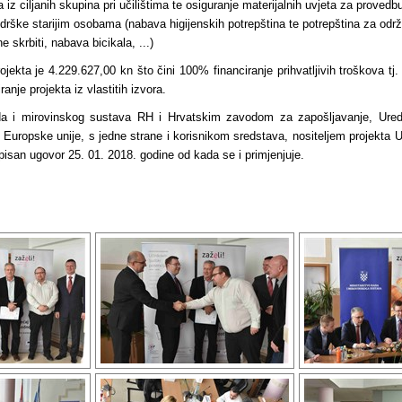
iz ciljanih skupina pri učilištima te osiguranje materijalnih uvjeta za provedbu
odrške starijim osobama (nabava higijenskih potrepština te potrepština za od
 skrbiti, nabava bicikala, ...)
jekta je 4.229.627,00 kn što čini 100% financiranje prihvatljivih troškova tj. 
anje projekta iz vlastitih izvora.
da i mirovinskog sustava RH i Hrvatskim zavodom za zapošljavanje, Uredo
 Europske unije, s jedne strane i korisnikom sredstava, nositeljem projekta 
pisan ugovor 25. 01. 2018. godine od kada se i primjenjuje.