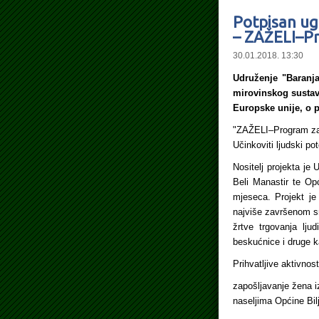
Potpisan ug
– ZAŽELI–Pr
30.01.2018. 13:30
Udruženje "Baranja
mirovinskog sustav
Europske unije, o 
"ZAŽELI–Program zap
Učinkoviti ljudski po
Nositelj projekta je
Beli Manastir te Op
mjeseca. Projekt je
najviše završenom s
žrtve trgovanja lju
beskućnice i druge k
Prihvatljive aktivnos
zapošljavanje žena i
naseljima Općine Bil