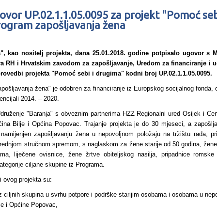
ovor UP.02.1.1.05.0095 za projekt "Pomoć seb
ogram zapošljavanja žena
", kao nositelj projekta, dana 25.01.2018. godine potpisalo ugovor s M
a RH i Hrvatskim zavodom za zapošljavanje, Uredom za financiranje i u
provedbi projekta
"Pomoć sebi i drugima" kodni broj UP.02.1.1.05.0095.
ošljavanja žena" je odobren za financiranje iz Europskog socijalnog fonda, 
tencijali 2014. – 2020.
 Udruženje "Baranja" s obveznim partnerima HZZ Regionalni ured Osijek i Cen
ćina Bilje i Općina Popovac. Trajanje projekta je do 30 mjeseci, a zapošlj
 namijenjen zapošljavanju žena u nepovoljnom položaju na tržištu rada, pr
rednjom stručnom spremom, s naglaskom za žene starije od 50 godina, žene 
dima, liječene ovisnice, žene žrtve obiteljskog nasilja, pripadnice romske
ategorije ciljane skupine iz Programa.
ti ovog projekta su:
z ciljnih skupina u svrhu potpore i podrške starijim osobama i osobama u nep
je i Općine Popovac,