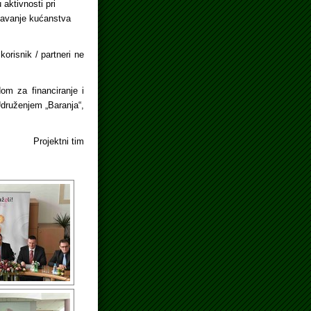
 aktivnosti pri
ržavanje kućanstva
korisnik / partneri ne
m za financiranje i
Udruženjem „Baranja“,
Projektni tim