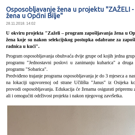
Osposobljavanje žena u projektu "ZAŽELI 
žena u Općini Bilje"
28.11.2018. 14:02
U okviru projekta "Zaželi – program zapošljavanja žena u Opć
žena koje su nakon selekcijskog postupka odabrane za zapo
radnica u kući".
Program osposobljavanja obuhvaća dvije grupe od kojih jedna grup
programu "Jednostavni poslovi u zanimanju kuharica" a drug
programu "Sobarica".
Predviđeno trajanje programa osposobljavanja je do 3 mjeseca a nast
na lokaciji ugovorenoj od strane Učilišta "Janus" iz Osijeka k
provodi osposobljavanja. Edukacija će ženama osigurati pripremu za
ali i omogućiti održivost projekta i nakon njegovog završetka.