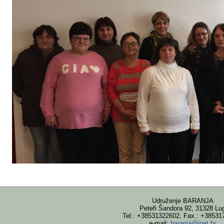
Udruženje BARANJA
Petefi Šandora 92, 31328 Lu
Tel.: +38531322602, Fax.: +38531
e-mail:
baranja@inet.hr