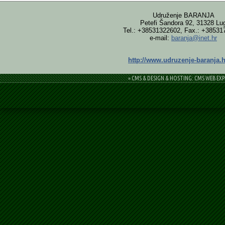
Udruženje BARANJA
Petefi Šandora 92, 31328 Lu
Tel.: +38531322602, Fax.: +38531
e-mail:
baranja@inet.hr
http://www.udruzenje-baranja.h
= CMS & DESIGN & HOSTING: CMS WEB EXP