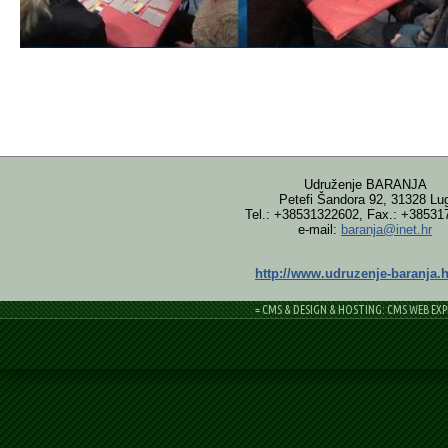
Udruženje BARANJA
Petefi Šandora 92, 31328 Lu
Tel.: +38531322602, Fax.: +38531
e-mail:
baranja@inet.hr
http://www.udruzenje-baranja.h
= CMS & DESIGN & HOSTING: CMS WEB EXP