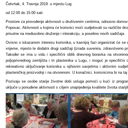
Četvrtak, 4. Travnja 2019. u mjestu Lug
od 12:00 do 15:00 sati.
Prostore za provođenje aktivnosti u društvenim centrima, odnosno domovi
Popovac. Aktivnosti u kojima će korisnici moći sudjelovati su različite druš
prisutne na međusobno druženje i interakciju, a posebno novih sadržaja.
Ovisno o iskazanom interesu korisnika, u kasnijoj fazi organizirat će se 
vrijeme, mjesto te dodatni drugi sadržaji (izrada suvenira, zdravstveno pre
Također se ima u vidu i specifični oblik dnevnog boravka na otvoreno
poljoprivrednog zemljišta i tri plastenika u Lugu, i moguć je specifičn
rekreativno uključivanje korisnika u njihovim savjetima i aktivnim sudjel
plasteničkoj proizvodnji i na otvorenom. U konačnici, korisnicima bi na ta
Pozivaju se osobe starije životne dobi usluga pomoći u kući iz program
uključe u ponuđene aktivnosti s ciljem unaprjeđenja kvalitete života starij