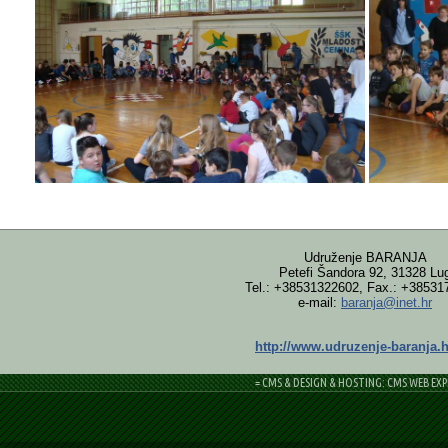
Udruženje BARANJA
Petefi Šandora 92, 31328 Lu
Tel.: +38531322602, Fax.: +38531
e-mail:
baranja@inet.hr
http://www.udruzenje-baranja.h
= CMS & DESIGN & HOSTING: CMS WEB EXP