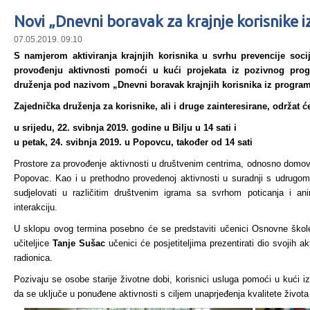
Novi „Dnevni boravak za krajnje korisnike
07.05.2019. 09:10
S namjerom aktiviranja krajnjih korisnika u svrhu prevencije socij
provođenju aktivnosti pomoći u kući projekata iz pozivnog prog
druženja pod nazivom „Dnevni boravak krajnjih korisnika iz progra
Zajednička druženja za korisnike, ali i druge zainteresirane, održat ć
u srijedu, 22. svibnja 2019. godine u Bilju u 14 sati i
u petak, 24. svibnja 2019. u Popovcu, također od 14 sati
Prostore za provođenje aktivnosti u društvenim centrima, odnosno domovi
Popovac. Kao i u prethodno provedenoj aktivnosti u suradnji s udrugom 
sudjelovati u različitim društvenim igrama sa svrhom poticanja i an
interakciju.
U sklopu ovog termina posebno će se predstaviti učenici Osnovne ško
učiteljice
Tanje Sušac
učenici će posjetiteljima prezentirati dio svojih a
radionica.
Pozivaju se osobe starije životne dobi, korisnici usluga pomoći u kući iz
da se uključe u ponuđene aktivnosti s ciljem unaprjeđenja kvalitete života 