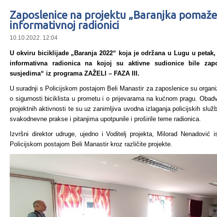
Zaposlenice na projektu „Baranjka pomaže
informativnoj radionici
10.10.2022. 12:04
U okviru biciklijade „Baranja 2022“ koja je održana u Lugu u petak,
informativna radionica na kojoj su aktivne sudionice bile za
susjedima“ iz programa ZAŽELI – FAZA III.
U suradnji s Policijskom postajom Beli Manastir za zaposlenice su organiz
o sigurnosti biciklista u prometu i o prijevarama na kućnom pragu. Obad
projektnih aktivnosti te su uz zanimljiva uvodna izlaganja policijskih sl
svakodnevne prakse i pitanjima upotpunile i proširile teme radionica.
Izvršni direktor udruge, ujedno i Voditelj projekta, Milorad Nenadović
Policijskom postajom Beli Manastir kroz različite projekte.