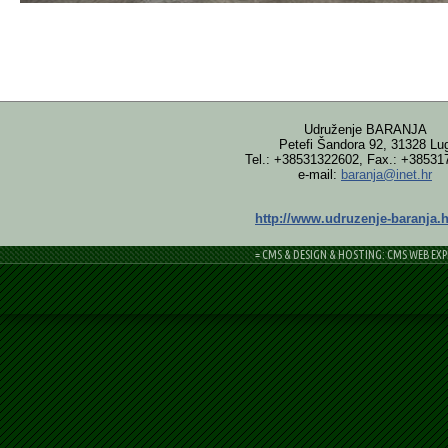
Udruženje BARANJA
Petefi Šandora 92, 31328 Lu
Tel.: +38531322602, Fax.: +38531
e-mail:
baranja@inet.hr
http://www.udruzenje-baranja.h
= CMS & DESIGN & HOSTING: CMS WEB EXP