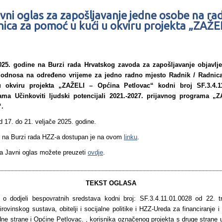
avni oglas za zapošljavanje jedne osobe na r
ica za pomoć u kući u okviru projekta „ZAŽE
025. godine na Burzi rada Hrvatskog zavoda za zapošljavanje objavlje
 odnosa na određeno vrijeme za jedno radno mjesto Radnik / Radnic
u okviru projekta „ZAŽELI – Općina Petlovac“ kodni broj SF.3.4.1
ma Učinkoviti ljudski potencijali 2021.-2027. prijavnog programa „
“.
d 17. do 21. veljače 2025. godine.
en na Burzi rada HZZ-a dostupan je na ovom
linku
.
na Javni oglas možete preuzeti
ovdje
.
________________________________________________________________
TEKST OGLASA
 o dodjeli bespovratnih sredstava kodni broj: SF.3.4.11.01.0028 od 22. 
rovinskog sustava, obitelji i socijalne politike i HZZ-Ureda za financiranje 
dne strane i Općine Petlovac. , korisnika označenog projekta s druge strane