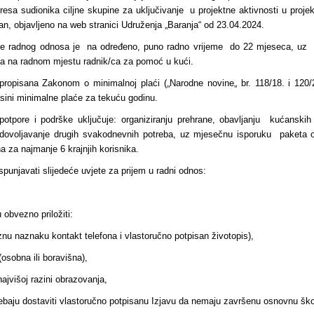
esa sudionika ciljne skupine za uključivanje u projektne aktivnosti u proj
jan, objavljeno na web stranici Udruženja „Baranja“ od 23.04.2024.
nje radnog odnosa je na određeno, puno radno vrijeme do 22 mjeseca, uz 
eca na radnom mjestu radnik/ca za pomoć u kući.
 propisana Zakonom o minimalnoj plaći („Narodne novine„ br. 118/18. i 120/
sini minimalne plaće za tekuću godinu.
potpore i podrške uključuje: organiziranju prehrane, obavljanju kućanskih
adovoljavanje drugih svakodnevnih potreba, uz mjesečnu isporuku paketa 
na za najmanje 6 krajnjih korisnika.
spunjavati slijedeće uvjete za prijem u radni odnos:
 obvezno priložiti:
znu naznaku kontakt telefona i vlastoručno potpisan životopis),
(osobna ili boravišna),
ajvišoj razini obrazovanja,
ebaju dostaviti vlastoručno potpisanu Izjavu da nemaju završenu osnovnu ško