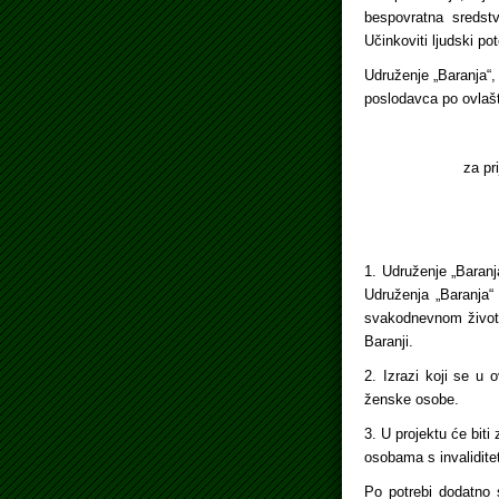
bespovratna sredstv
Učinkoviti ljudski po
Udruženje „Baranja“,
poslodavca po ovlašt
za pr
1. Udruženje „Baranj
Udruženja „Baranja“
svakodnevnom životu
Baranji.
2. Izrazi koji se 
ženske osobe.
3. U projektu će bit
osobama s invalidite
Po potrebi dodatno 