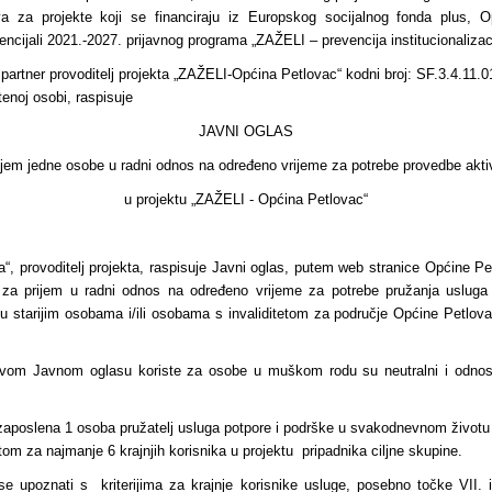
a za projekte koji se financiraju iz Europskog socijalnog fonda plus, 
tencijali 2021.-2027. prijavnog programa „ZAŽELI – prevencija institucionalizaci
 partner provoditelj projekta „ZAŽELI-Općina Petlovac“ kodni broj: SF.3.4.11.
enoj osobi, raspisuje
JAVNI OGLAS
ijem jedne osobe u radni odnos na određeno vrijeme za potrebe provedbe akti
u projektu „ZAŽELI - Općina Petlovac“
a“, provoditelj projekta, raspisuje Javni oglas, putem web stranice Općine Pe
 za prijem u radni odnos na određeno vrijeme za potrebe pružanja usluga
 starijim osobama i/ili osobama s invaliditetom za područje Općine Petlovac
u ovom Javnom oglasu koriste za osobe u muškom rodu su neutralni i odno
i zaposlena 1 osoba pružatelj usluga potpore i podrške u svakodnevnom životu s
tom za najmanje 6 krajnjih korisnika u projektu pripadnika ciljne skupine.
se upoznati s kriterijima za krajnje korisnike usluge, posebno točke VII. i