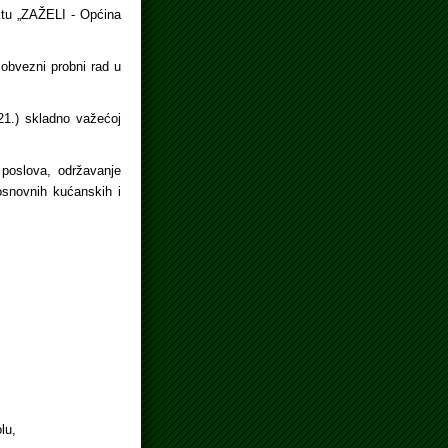
ektu „ZAŽELI - Općina
obvezni probni rad u
21.) skladno važećoj
 poslova, održavanje
osnovnih kućanskih i
lu,