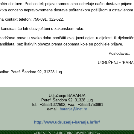
način dostave. Podnositelj prijave samostalno određuje način dostave prijave
ubitka odnosno nepravovremene dostave poštanskom pošiljkom u ostavljenom 
na kontakt telefon: 750-891, 322-622.
 kandidati će biti obaviješteni u zakonskom roku.
zadržava pravo u svako doba poništiti ovaj javni oglas u cijelosti ili djelomi
 kandidata, bez ikakvih obveza prema osobama koje su podnijele prijave.
slodavac:
UŽENJE 'BARANJA
olba: Petefi Šandora 92, 31328 Lug
Udruženje BARANJA
Petefi Šandora 92, 31328 Lug
Tel.: +38531322602, Fax.: +38531750891
e-mail:
baranja@inet.hr
http://www.udruzenje-baranja.hr/hr/
= CMS & DESIGN & HOSTING: CMS WEB EXPRESS =