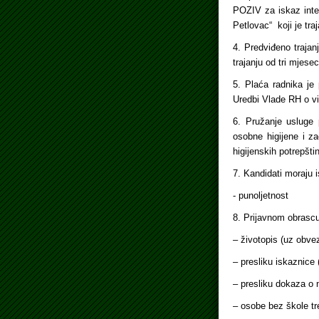
POZIV za iskaz inter
Petlovac“ koji je tra
4. Predviđeno traja
trajanju od tri mjes
5. Plaća radnika je
Uredbi Vlade RH o vi
6. Pružanje usluge 
osobne higijene i z
higijenskih potrepšti
7. Kandidati moraju i
- punoljetnost
8. Prijavnom obrascu
– životopis (uz obve
– presliku iskaznice 
– presliku dokaza o n
– osobe bez škole tr