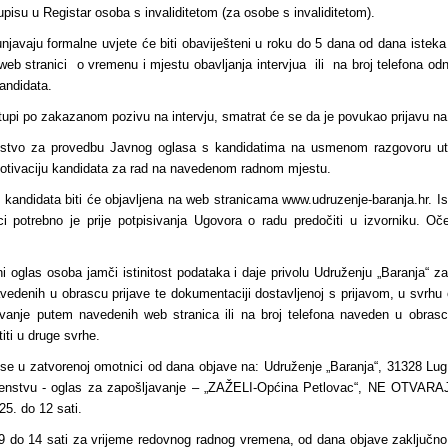
upisu u Registar osoba s invaliditetom (za osobe s invaliditetom).
punjavaju formalne uvjete će biti obaviješteni u roku do 5 dana od dana iste
 web stranici o vremenu i mjestu obavljanja intervjua ili na broj telefona 
andidata.
tupi po zakazanom pozivu na intervju, smatrat će se da je povukao prijavu na
stvo za provedbu Javnog oglasa s kandidatima na usmenom razgovoru ut
 motivaciju kandidata za rad na navedenom radnom mjestu.
 kandidata biti će objavljena na web stranicama www.udruzenje-baranja.hr. Is
ici potrebno je prije potpisivanja Ugovora o radu predočiti u izvorniku. Oč
i oglas osoba jamči istinitost podataka i daje privolu Udruženju „Baranja“ za 
edenih u obrascu prijave te dokumentaciji dostavljenoj s prijavom, u svrhu
avanje putem navedenih web stranica ili na broj telefona naveden u obrascu 
iti u druge svrhe.
ose u zatvorenoj omotnici od dana objave na: Udruženje „Baranja“, 31328 Lug
enstvu - oglas za zapošljavanje – „ZAŽELI-Općina Petlovac“, NE OTVARAJ,
25. do 12 sati.
 do 14 sati za vrijeme redovnog radnog vremena, od dana objave zaključno