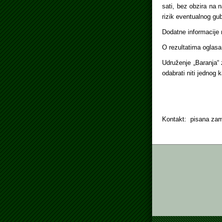
sati, bez obzira na 
rizik eventualnog g
Dodatne informacije 
O rezultatima oglasa
Udruženje „Baranja“ 
odabrati niti jednog
Po
UDR
Kontakt: pisana zam