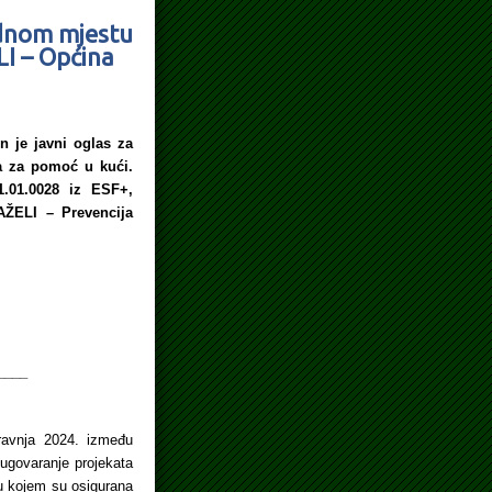
adnom mjestu
LI – Općina
n je javni oglas za
a za pomoć u kući.
1.01.0028 iz ESF+,
ZAŽELI – Prevencija
____
travnja 2024. između
i ugovaranje projekata
 u kojem su osigurana