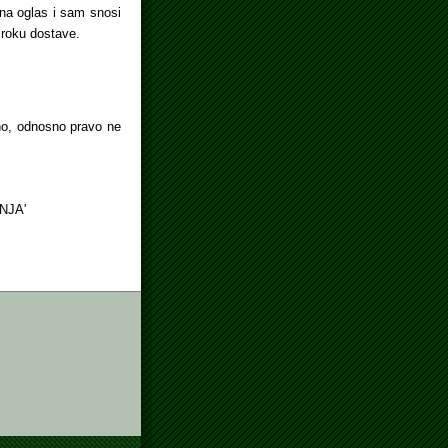
 na oglas i sam snosi
roku dostave.
čno, odnosno pravo ne
'