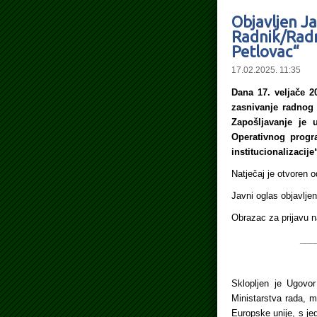
Objavljen J
Radnik/Radn
Petlovac“
17.02.2025. 11:35
Dana 17. veljače 2
zasnivanje radnog
Zapošljavanje je 
Operativnog progra
institucionalizacije
Natječaj je otvoren o
Javni oglas objavlj
Obrazac za prijavu 
___
Sklopljen je Ugovor
Ministarstva rada, mi
Europske unije, s je