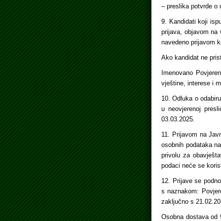
– preslika potvrde o 
9. Kandidati koji is
prijava, objavom na
navedeno prijavom k
Ako kandidat ne pris
Imenovano Povjeren
vještine, interese i
10. Odluka o odabiru
u neovjerenoj presl
03.03.2025.
11. Prijavom na Javn
osobnih podataka nav
privolu za obavješt
podaci neće se korist
12. Prijave se podn
s naznakom: Povjer
zaključno s 21.02.20
Osobna dostava od 9