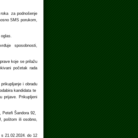
ka roka za podnošenje
odnosno SMS porukom,
 oglas.
vrđuje sposobnosti,
prave koje se prilažu
ekivani početak rada
prikupljanje i obradu
 odabira kandidata te
prijave. Prikupljeni
, Petefi Šandora 92,
 poštom ili osobno,
 s 21.02.2024. do 12