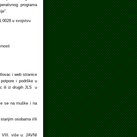
Operativnog programa
je“.
01.0028 u svojstvu
vnosti
tlovac i web stranice
 potpore i podrške u
 ili iz drugih JLS u
se se na muške i na
tarijim osobama i/ili
 VIII. više u: JAVNI