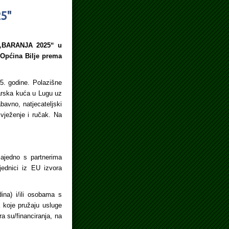
25"
a „BARANJA 2025“ u
a Općina Bilje prema
025. godine. Polazišne
đarska kuća u Lugu uz
bavno, natjecateljski
svježenje i ručak. Na
zajedno s partnerima
jednici iz EU izvora
na) i/ili osobama s
 koje pružaju usluge
 su/financiranja, na