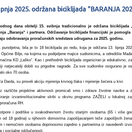
lipnja 2025. održana biciklijada "BARANJA 20
nog dana obitelji 15. svibnja tradicionalno je održana biciklijad
nja „Baranja“ i partnera. Održavanje biciklijade financijski je pomogl
ju odobravanja proračunskih sredstava udrugama za 2025. godinu.
a punoljetna, bila je to 18 biciklijada po redu, koja je održana 13. lipnja 2
a Općine Bilje, na kojima su podijeljene majice sudionicima, a odredište Ma
maćina KD „Laško“. Kao i prethodnih biciklijada organiziran je edukativno, za
ji natjecatelji dobili su prigodne nagrade. Za sve sudionike osigurano je o
ovalo oko 70 osoba.
ža Darda, su proveli akciju mjerenja krvnog tlaka i mjerenje šećera u krvi.
 različite projektne aktivnosti promicali smo i zdrave životne navike a 
nciranje izvaninstitucionalne skrbi u okviru programa ZAŽELI u lokalnoj za
 proračuna RH.
otpore i podrške u svakodnevnom životu starijim osobama (65 i više godi
ijim od 18 godina) u njihovim domovima zapošljavanjem teže zapošljivih žena
jim i nemoćnim osobama doprinosimo zajedno s partnerima iz navedenih izvora
i socijalne isključenosti.