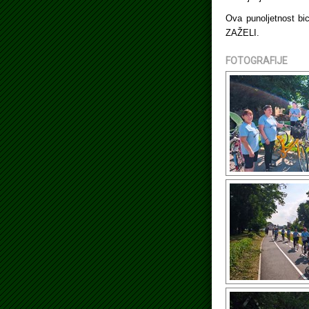
Ova punoljetnost bi
ZAŽELI.
FOTOGRAFIJE