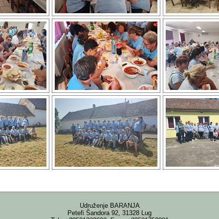
Udruženje BARANJA
Petefi Šandora 92, 31328 Lug