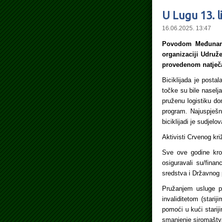
U Lugu 13. 
16.06.2025. 13:47
Povodom Međunarod
organizaciji Udruže
provedenom natječa
Biciklijada je postal
točke su bile naselj
pruženu logistiku do
program. Najuspješni
biciklijadi je sudjel
Aktivisti Crvenog kri
Sve ove godine kroz
osiguravali su/fina
sredstva i Državnog
Pružanjem usluge p
invaliditetom (star
pomoći u kući stari
smanjenje siromaštva 