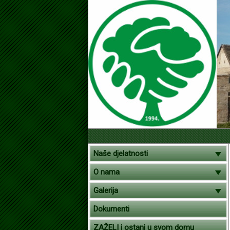
Naše djelatnosti
O nama
Galerija
Dokumenti
ZAŽELI i ostani u svom domu