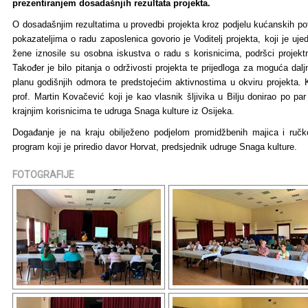
prezentiranjem dosadašnjih rezultata projekta.
O dosadašnjim rezultatima u provedbi projekta kroz podjelu kućanskih potr
pokazateljima o radu zaposlenica govorio je Voditelj projekta, koji je uj
žene iznosile su osobna iskustva o radu s korisnicima, podršci projekt
Također je bilo pitanja o održivosti projekta te prijedloga za moguća dal
planu godišnjih odmora te predstojećim aktivnostima u okviru projekta.
prof. Martin Kovačević koji je kao vlasnik šljivika u Bilju donirao po pa
krajnjim korisnicima te udruga Snaga kulture iz Osijeka.
Događanje je na kraju obilježeno podjelom promidžbenih majica i ruč
program koji je priredio davor Horvat, predsjednik udruge Snaga kulture.
FOTOGRAFIJE