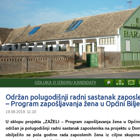
ODLUKA O IZBORU KANDIDATKINJE ZA SKLAPANJE UG
Održan polugodišnji radni sastanak zaposl
– Program zapošljavanja žena u Općini Bilje
19.08.2019. 11:10
U sklopu projekta „ZAŽELI – Program zapošljavanja žena u Općini
održan je polugodišnji radni sastanak zaposlenika na projektu u Dom
obilježilo se pola godine rada zaposlenih žena iz ciljne skupin