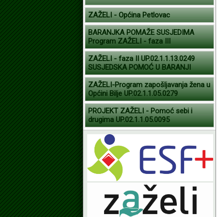
ZAŽELI - Općina Petlovac
BARANJKA POMAŽE SUSJEDIMA
Program ZAŽELI - faza III
ZAŽELI - faza II UP.02.1.1.13.0249
SUSJEDSKA POMOĆ U BARANJI
ZAŽELI-Program zapošljavanja žena u
Općini Bilje UP.02.1.1.05.0279
PROJEKT ZAŽELI - Pomoć sebi i
drugima UP.02.1.1.05.0095