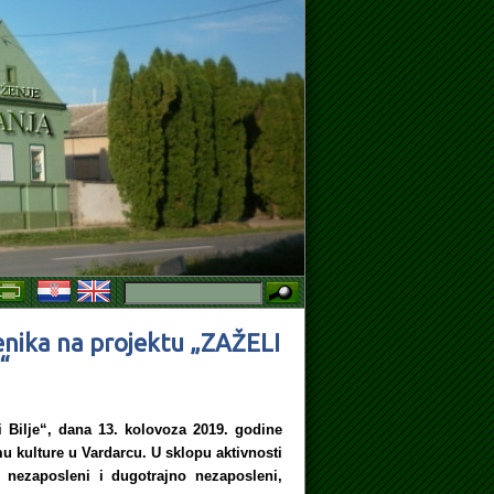
OVORA O RADU NA ODREĐENO VRIJEME, ZAMJENA ZA VRIJEME BOLO
enika na projektu „ZAŽELI
“
 Bilje“, dana 13. kolovoza 2019. godine
u kulture u Vardarcu. U sklopu aktivnosti
e nezaposleni i dugotrajno nezaposleni,