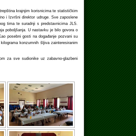
epština krajnjim korisnicima te statističkim
edno i Izvršni direktor udruge. Sve zaposlene
nog tima te suradnji s predstavnicima JLS.
jnja poboljšanja. U nastavku je bilo govora o
 Kao posebni gosti na događanje pozvani su
r kilograma konzumnih šljiva zainteresiranim
kom za sve sudionike uz zabavno-glazbeni