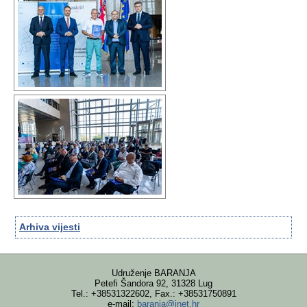
Arhiva vijesti
Udruženje BARANJA
Petefi Šandora 92, 31328 Lug
Tel.: +38531322602, Fax.: +38531750891
e-mail:
baranja@inet.hr