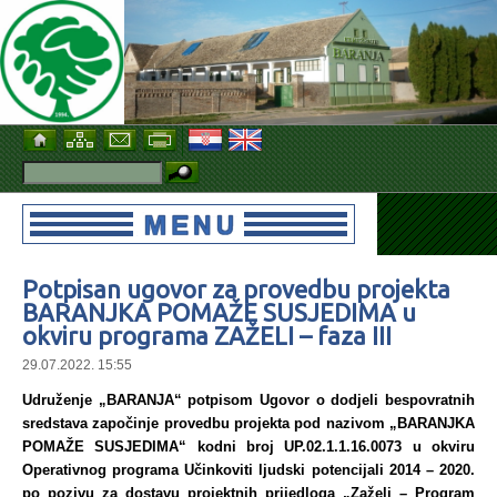
Potpisan ugovor za provedbu projekta
BARANJKA POMAŽE SUSJEDIMA u
okviru programa ZAŽELI – faza III
29.07.2022. 15:55
Udruženje „BARANJA“ potpisom Ugovor o dodjeli bespovratnih
sredstava započinje provedbu projekta pod nazivom „BARANJKA
POMAŽE SUSJEDIMA“ kodni broj UP.02.1.1.16.0073 u okviru
Operativnog programa Učinkoviti ljudski potencijali 2014 – 2020.
po pozivu za dostavu projektnih prijedloga „Zaželi – Program