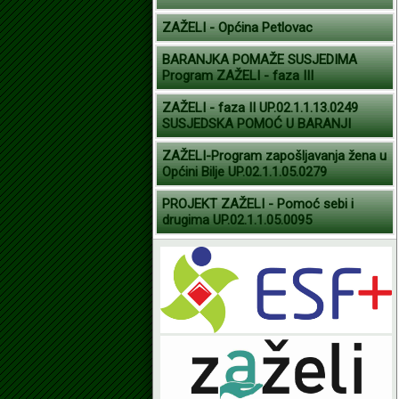
ZAŽELI - Općina Petlovac
BARANJKA POMAŽE SUSJEDIMA
Program ZAŽELI - faza III
ZAŽELI - faza II UP.02.1.1.13.0249
SUSJEDSKA POMOĆ U BARANJI
ZAŽELI-Program zapošljavanja žena u
Općini Bilje UP.02.1.1.05.0279
PROJEKT ZAŽELI - Pomoć sebi i
drugima UP.02.1.1.05.0095