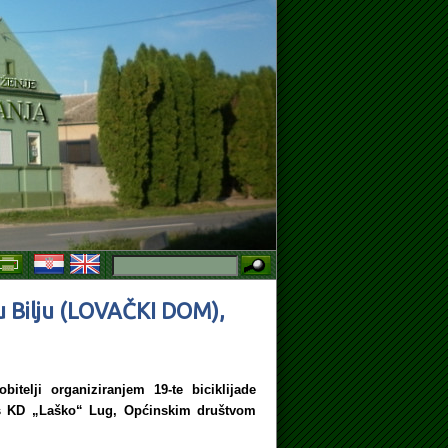
VORA O RADU NA ODREĐENO VRIJEME, ZAMJENA ZA VRIJEME BOLOV
u Bilju (LOVAČKI DOM),
itelji organiziranjem 19-te biciklijade
 s KD „Laško“ Lug, Općinskim društvom