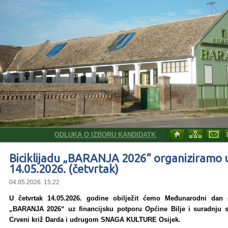
ODLUKA O IZBORU KANDIDATKINJE ZA SKLAPANJE UGO
Biciklijadu „BARANJA 2026“ organiziramo 
14.05.2026. (četvrtak)
04.05.2026. 15:22
U četvrtak 14.05.2026. godine obilježit ćemo Međunarodni dan ob
„BARANJA 2026“ uz financijsku potporu Općine Bilje i suradnju
Crveni križ Darda i udrugom SNAGA KULTURE Osijek.