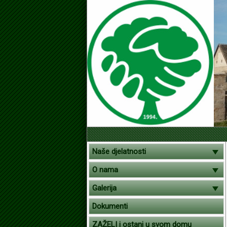
Naše djelatnosti
O nama
Galerija
Dokumenti
ZAŽELI i ostani u svom domu