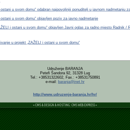
“
 ostani u svom domu“ odabran najpovoljniji ponuditelj u javnom nadmetanju z
 ostani u svom domu“ objavljen poziv za javno nadmetanje
AŽELI i ostani u svom domu“ objavljen Javni oglas za radno mjesto Radnik /
čivanje u projekt „ZAŽELI i ostani u svom domu“
Udruženje BARANJA
Petefi Šandora 92, 31328 Lug
Tel.: +38531322602, Fax.: +38531750891
e-mail:
baranja@inet.hr
http://www.udruzenje-baranja.hr/hr/
= CMS & DESIGN & HOSTING: CMS WEB EXPRESS =