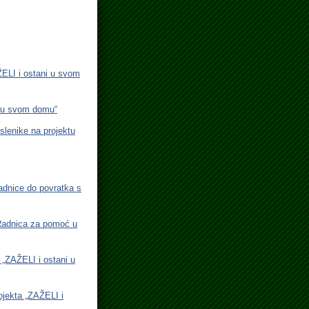
ŽELI i ostani u svom
i u svom domu“
enike na projektu
adnice do povratka s
 Radnica za pomoć u
 „ZAŽELI i ostani u
ojekta „ZAŽELI i