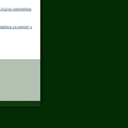
a kućne potrepštine
 Radnica za pomoć u