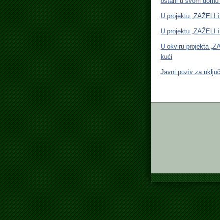
ostani u svom domu
U projektu „ZAŽELI i
U projektu „ZAŽELI i
U okviru projekta „Z
kući
Javni poziv za uklju