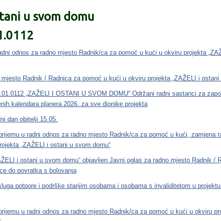
stani u svom domu
01.0112
adni odnos za radno mjesto Radnik/ca za pomoć u kući u okviru projekta „ZA
 mjesto Radnik / Radnica za pomoć u kući u okviru projekta „ZAŽELI i ostan
01.0112 „ZAŽELI I OSTANI U SVOM DOMU“ Održani radni sastanci za zaposl
nih kalendara planera 2026. za sve dionike projekta
i dan obitelji 15.05.
rijemu u radni odnos za radno mjesto Radnik/ca za pomoć u kući, zamjena r
projekta „ZAŽELI i ostani u svom domu“
AŽELI i ostani u svom domu“ objavljen Javni oglas za radno mjesto Radnik /
ce do povratka s bolovanja
luga potpore i podrške starijim osobama i osobama s invaliditetom u projektu
rijemu u radni odnos za radno mjesto Radnik/ca za pomoć u kući u okviru pr