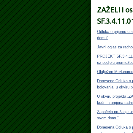
ZAŽELI i o
SF.3.4.11.
Odluka o prijemu u r
domu“
Javni oglas za radno
PROJEKT SF.3.4.11.
uz podjelu promidžbe
Obilježen Međunarodn
Donesena Odluka o p
bolovanja, u okviru 
U okviru projekta „Z
kući – zamjena radni
Započelo pružanje us
svom domu“
Donesena Odluka o p