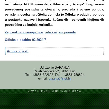
nadmetanja NOJN, naručitelja Udruženje „Baranja“ Lug, nakon
provedenog postupka te otvaranja, pregleda i ocjene ponuda,
ovlaštena osoba naručitelja donijela je Odluku o odabiru ponude
u postupku nabave i isporuke kućanskih i osnovnih higijenskih
potrepština za krajnje korisnike.
Zapisnik o otvaranju, pregledu i ocjeni ponuda
Odluka o odabiru 02-2024-7
Arhiva vijesti
Udruženje BARANJA
Petefi Šandora 92, 31328 Lug
Tel.: +38531322602, Fax.: +38531750891
e-mail:
baranja@inet.hr
= CMS & DESIGN & HOSTING: CMS WEB EXPRESS =