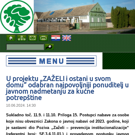
U projektu „ZAŽELI i ostani u svom
domu“ odabran najpovoljniji ponuditelj u
javnom nadmetanju za kućne
potrepštine
10.06.2024. 14:30
Sukladno toč. 11.9. i 11.10. Priloga 15. Postupci nabave za osobe
koje nisu obveznici Zakona o javnoj nabavi od 2023. godine, koji
je sastavni dio Poziva „Zaželi – prevencija institucionalizacije“
(referentni broj: SF.3.4.11.01.) i provedenom postupku javnog