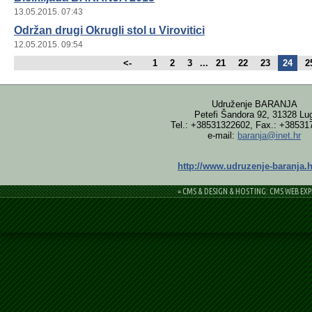
13.05.2015. 07:43
Održan drugi Okrugli stol u Virovitici
12.05.2015. 09:54
<-
1
2
3
...
21
22
23
24
2
Udruženje BARANJA
Petefi Šandora 92, 31328 Lu
Tel.: +38531322602, Fax.: +38531
e-mail:
baranja@inet.hr
http://www.udruzenje-baranja.h
= CMS & DESIGN & HOSTING: CMS WEB EXP