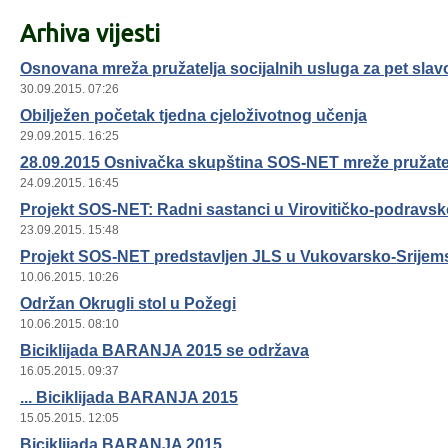
Arhiva vijesti
Osnovana mreža pružatelja socijalnih usluga za pet slav
30.09.2015. 07:26
Obilježen početak tjedna cjeloživotnog učenja
29.09.2015. 16:25
28.09.2015 Osnivačka skupština SOS-NET mreže pružatel
24.09.2015. 16:45
Projekt SOS-NET: Radni sastanci u Virovitičko-podravsko
23.09.2015. 15:48
Projekt SOS-NET predstavljen JLS u Vukovarsko-Srijems
10.06.2015. 10:26
Održan Okrugli stol u Požegi
10.06.2015. 08:10
Biciklijada BARANJA 2015 se održava
16.05.2015. 09:37
... Biciklijada BARANJA 2015
15.05.2015. 12:05
Biciklijada BARANJA 2015