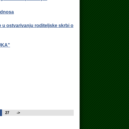
odnosa
u ostvarivanju roditeljske skrbi o
NJKA"
27
->