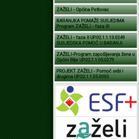
ZAŽELI - Općina Petlovac
BARANJKA POMAŽE SUSJEDIMA
Program ZAŽELI - faza III
ZAŽELI - faza II UP.02.1.1.13.0249
SUSJEDSKA POMOĆ U BARANJI
ZAŽELI-Program zapošljavanja žena u
Općini Bilje UP.02.1.1.05.0279
PROJEKT ZAŽELI - Pomoć sebi i
drugima UP.02.1.1.05.0095