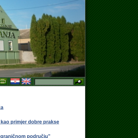
GOVORA O RADU NA ODREĐENO VRIJEME, ZAMJENA ZA VRIJEME BOL
ća
kao primjer dobre prakse
kograničnom području"