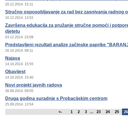
20.12.2014. 15:11
Stručno osposobljavanje za rad bez zasnivanja radnog 
10.12.2014. 13:52
Završena edukacija za pružanje stručne pomoći i potpore 
djetetu
03.12.2014. 23:09
Predstavljeni rezultati analize začinske paprike "BARA
20.10.2014. 09:11
Najava
14.10.2014. 15:55
Obavijest
14.10.2014. 15:40
Novi projekt javnih radova
30.09.2014. 09:05
Druga godina suradnje s Probacijskim centrom
25.09.2014. 13:54
<-
1
2
3
...
23
24
25
26