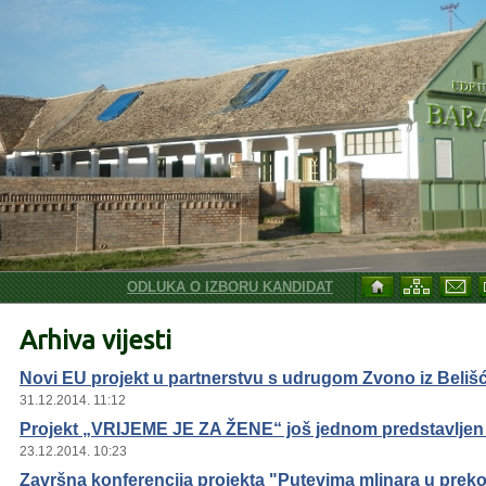
ODLUKA O IZBORU KANDIDATKINJE ZA SKLAPANJE U
Arhiva vijesti
Novi EU projekt u partnerstvu s udrugom Zvono iz Beliš
31.12.2014. 11:12
Projekt „VRIJEME JE ZA ŽENE“ još jednom predstavljen 
23.12.2014. 10:23
Završna konferencija projekta "Putevima mlinara u pre