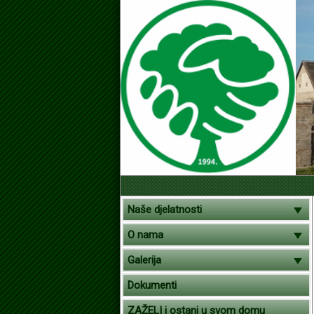
Naše djelatnosti
O nama
Galerija
Dokumenti
ZAŽELI i ostani u svom domu