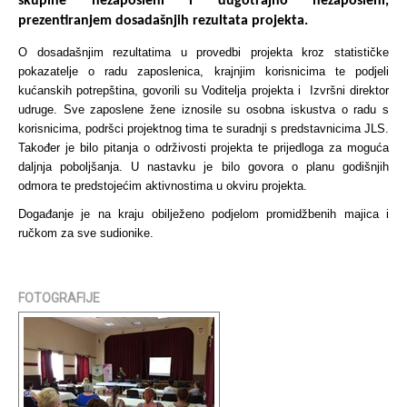
skupine nezaposleni i dugotrajno nezaposleni,
prezentiranjem dosadašnjih rezultata projekta.
O dosadašnjim rezultatima u provedbi projekta kroz statističke
pokazatelje o radu zaposlenica, krajnjim korisnicima te podjeli
kućanskih potrepština, govorili su Voditelja projekta i Izvršni direktor
udruge. Sve zaposlene žene iznosile su osobna iskustva o radu s
korisnicima, podršci projektnog tima te suradnji s predstavnicima JLS.
Također je bilo pitanja o održivosti projekta te prijedloga za moguća
daljnja poboljšanja. U nastavku je bilo govora o planu godišnjih
odmora te predstojećim aktivnostima u okviru projekta.
Događanje je na kraju obilježeno podjelom promidžbenih majica i
ručkom za sve sudionike.
FOTOGRAFIJE