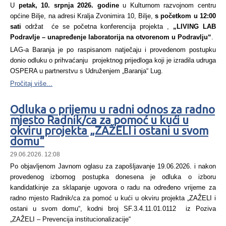
U
petak, 10. srpnja 2026. godine
u Kulturnom razvojnom centru
općine Bilje, na adresi Kralja Zvonimira 10, Bilje,
s početkom u 12:00
sati
održat će se početna konferencija projekta ,
„LIVING LAB
Podravlje – unapređenje laboratorija na otvorenom u Podravlju“
.
LAG-a Baranja je po raspisanom natječaju i provedenom postupku
donio odluku o prihvaćanju projektnog prijedloga koji je izradila udruga
OSPERA u partnerstvu s Udruženjem „Baranja“ Lug.
Pročitaj više...
Odluka o prijemu u radni odnos za radno
mjesto Radnik/ca za pomoć u kući u
okviru projekta „ZAŽELI i ostani u svom
domu“
29.06.2026. 12:08
Po objavljenom Javnom oglasu za zapošljavanje 19.06.2026. i nakon
provedenog izbornog postupka donesena je odluka o izboru
kandidatkinje za sklapanje ugovora o radu na određeno vrijeme za
radno mjesto Radnik/ca za pomoć u kući u okviru projekta „ZAŽELI i
ostani u svom domu“, kodni broj SF.3.4.11.01.0112 iz Poziva
„ZAŽELI – Prevencija institucionalizacije“