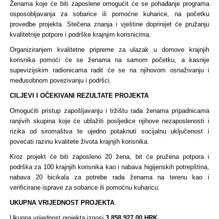
Ženama koje će biti zaposlene omogućit će se pohađanje programa
osposobljavanja za sobarice ili pomoćne kuharice, na početku
provedbe projekta. Stečena znanja i vještine doprinijet će pružanju
kvalitetnije potpore i podrške krajnjim korisnicima.
Organiziranjem kvalitetne pripreme za ulazak u domove krajnjih
korisnika pomoći će se ženama na samom početku, a kasnije
supevizijskim radionicama radit će se na njihovom osnaživanju i
međusobnom povezivanju i podršci.
CILJEVI I OČEKIVANI REZULTATE PROJEKTA
Omogućiti pristup zapošljavanju i tržištu rada ženama pripadnicama
ranjivih skupina koje će ublažiti posljedice njihove nezaposlenosti i
rizika od siromaštva te ujedno potaknuti socijalnu uključenost i
povećati razinu kvalitete života krajnjih korisnika.
Kroz projekt će biti zaposleno 20 žena, bit će pružena potpora i
podrška za 100 krajnjih korisnika kao i nabava higijenskih potrepština,
nabava 20 bicikala za potrebe rada ženama na terenu kao i
verificirane isprave za sobarice ili pomoćnu kuharicu.
UKUPNA VRIJEDNOST PROJEKTA
Ukupna vrijednost projekta iznosi
3.858.927,00 HRK
.