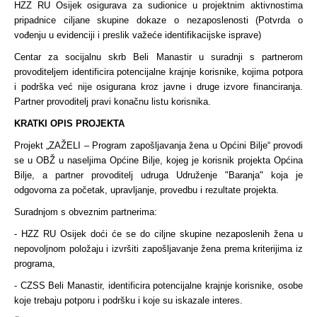
HZZ RU Osijek osigurava za sudionice u projektnim aktivnostima
pripadnice ciljane skupine dokaze o nezaposlenosti (Potvrda o
vođenju u evidenciji i preslik važeće identifikacijske isprave)
Centar za socijalnu skrb Beli Manastir u suradnji s partnerom
provoditeljem identificira potencijalne krajnje korisnike, kojima potpora
i podrška već nije osigurana kroz javne i druge izvore financiranja.
Partner provoditelj pravi konačnu listu korisnika.
KRATKI OPIS PROJEKTA
Projekt „ZAŽELI – Program zapošljavanja žena u Općini Bilje“ provodi
se u OBŽ u naseljima Općine Bilje, kojeg je korisnik projekta Općina
Bilje, a partner provoditelj udruga Udruženje "Baranja" koja je
odgovorna za početak, upravljanje, provedbu i rezultate projekta.
Suradnjom s obveznim partnerima:
- HZZ RU Osijek doći će se do ciljne skupine nezaposlenih žena u
nepovoljnom položaju i izvršiti zapošljavanje žena prema kriterijima iz
programa,
- CZSS Beli Manastir, identificira potencijalne krajnje korisnike, osobe
koje trebaju potporu i podršku i koje su iskazale interes.