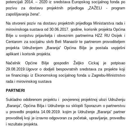
potencijali 2014. – 2020 iz sredstava Europskog socijalnog fonda po
pozivu za dostavu projektnih prijedloga „ZAŽELI - program
zapošljavanja žena“.
Na otvoreni poziv na dostavu projektnih prijedloga Ministarstva rada i
mirovinskoga sustava od 30.06.2017. godine, korisnik projekta Općina
Bilje u svojstvu prijavitelja i obveznim partnerima HZZ RU Osijek i
Centarom za socijalnu skrb Beli Manastir te partnerom provoditeljem
projekta Udruženjem „Baranja“ Općina Bilje je postala uspješni
aplikant i korisnik projekta.
Načelnik Općine Bilje gospodin Željko Cickaj je potpisao
29.08.2019.Ugovor o dodjeli bespovratnih sredstava za projekte koji
se financiraju iz Ekonomskog socijalnog fonda u Zagrebu-Ministrstvo
rada i mirovinskog sustava
PARTNERI
Sukladno odobrenom projektu i povjerenoj projektnoj ulozi Udruženju
„Baranja“, Općina Bilja i Udruženje su sklopili Sporazum o partnerstvu
u provedbi projekta 14.09.2019. kojim je Udruženje „Baranja“ partner
provoditelj koji je izravno odgovoran za početak, upravljanje, provedbu
i rezultate projekta.