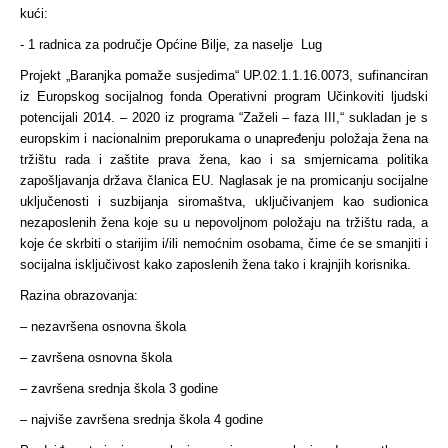
kući:
- 1 radnica za područje Općine Bilje, za naselje Lug
Projekt „Baranjka pomaže susjedima“ UP.02.1.1.16.0073, sufinanciran
iz Europskog socijalnog fonda Operativni program Učinkoviti ljudski
potencijali 2014. – 2020 iz programa “Zaželi – faza III,“ sukladan je s
europskim i nacionalnim preporukama o unapređenju položaja žena na
tržištu rada i zaštite prava žena, kao i sa smjernicama politika
zapošljavanja država članica EU. Naglasak je na promicanju socijalne
uključenosti i suzbijanja siromaštva, uključivanjem kao sudionica
nezaposlenih žena koje su u nepovoljnom položaju na tržištu rada, a
koje će skrbiti o starijim i/ili nemoćnim osobama, čime će se smanjiti i
socijalna isključivost kako zaposlenih žena tako i krajnjih korisnika.
Razina obrazovanja:
– nezavršena osnovna škola
– završena osnovna škola
– završena srednja škola 3 godine
– najviše završena srednja škola 4 godine