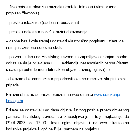
– životopis (uz obveznu naznaku kontakt telefona i vlastoručno
potpisan životopis)
– presliku iskaznice (osobna ili boravišna)
– presliku dokaza o najvišoj razini obrazovanja
– osobe bez škole trebaju dostaviti vlastoručno potpisanu Izjavu da
nemaju završenu osnovnu školu
– potvrdu izdanu od Hrvatskog zavoda za zapošljavanje kojom osoba
dokazuje da je prijavljena u evidenciju nezaposlenih osoba (datum
izdavanja potvrde mora biti nakon objave Javnog oglasa) te
- dokazna dokumentacija o pripadnosti ovisno o ranjivoj skupini kojoj
pripada
Prijavni obrazac se može preuzeti na web stranici
www.udruzenje-
baranja.hr
.
Prijave se dostavljaju od dana objave Javnog poziva putem obveznog
partnera Hrvatskog zavoda za zapošljavanje, i traje najkasnije do
09.01.2023. do 12,00. Javni oglas objaviti i na web stranicama
korisnika projekta i općine Bilje, partnera na projektu.