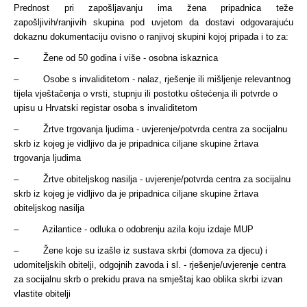
Prednost pri zapošljavanju ima žena pripadnica teže
zapošljivih/ranjivih skupina pod uvjetom da dostavi odgovarajuću
dokaznu dokumentaciju ovisno o ranjivoj skupini kojoj pripada i to za:
– Žene od 50 godina i više - osobna iskaznica
– Osobe s invaliditetom - nalaz, rješenje ili mišljenje relevantnog
tijela vještačenja o vrsti, stupnju ili postotku oštećenja ili potvrde o
upisu u Hrvatski registar osoba s invaliditetom
– Žrtve trgovanja ljudima - uvjerenje/potvrda centra za socijalnu
skrb iz kojeg je vidljivo da je pripadnica ciljane skupine žrtava
trgovanja ljudima
– Žrtve obiteljskog nasilja - uvjerenje/potvrda centra za socijalnu
skrb iz kojeg je vidljivo da je pripadnica ciljane skupine žrtava
obiteljskog nasilja
– Azilantice - odluka o odobrenju azila koju izdaje MUP
– Žene koje su izašle iz sustava skrbi (domova za djecu) i
udomiteljskih obitelji, odgojnih zavoda i sl. - rješenje/uvjerenje centra
za socijalnu skrb o prekidu prava na smještaj kao oblika skrbi izvan
vlastite obitelji