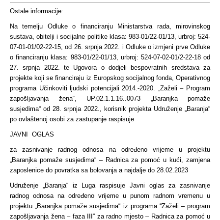
Ostale informacije:
Na temelju Odluke o financiranju Ministarstva rada, mirovinskog
sustava, obitelji i socijalne politike klasa: 983-01/22-01/13, urbroj: 524-
07-01-01/02-22-15, od 26. srpnja 2022. i Odluke o izmjeni prve Odluke
o financiranju klasa: 983-01/22-01/13, urbroj: 524-07-02-01/2-22-18 od
27. srpnja 2022. te Ugovora o dodjeli bespovratnih sredstava za
projekte koji se financiraju iz Europskog socijalnog fonda, Operativnog
programa Učinkoviti ljudski potencijali 2014.-2020. „Zaželi – Program
zapošljavanja žena“, UP.02.1.1.16..0073 „Baranjka pomaže
susjedima“ od 28. srpnja 2022., korisnik projekta Udruženje „Baranja“
po ovlaštenoj osobi za zastupanje raspisuje
JAVNI OGLAS
za zasnivanje radnog odnosa na određeno vrijeme u projektu
„Baranjka pomaže susjedima“ – Radnica za pomoć u kući, zamjena
zaposlenice do povratka sa bolovanja a najdalje do 28.02.2023
Udruženje „Baranja“ iz Luga raspisuje Javni oglas za zasnivanje
radnog odnosa na određeno vrijeme u punom radnom vremenu u
projektu „Baranjka pomaže susjedima“ iz programa “Zaželi – program
zapošljavanja žena – faza III” za radno mjesto – Radnica za pomoć u