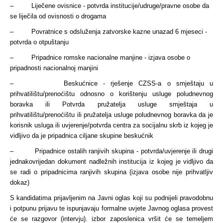
– Liječene ovisnice - potvrda institucije/udruge/pravne osobe da
se liječila od ovisnosti o drogama
– Povratnice s odsluženja zatvorske kazne unazad 6 mjeseci -
potvrda o otpuštanju
– Pripadnice romske nacionalne manjine - izjava osobe o
pripadnosti nacionalnoj manjini
– Beskućnice - rješenje CZSS-a o smještaju u
prihvatilištu/prenoćištu odnosno o korištenju usluge poludnevnog
boravka ili Potvrda pružatelja usluge smještaja u
prihvatilištu/prenoćištu ili pružatelja usluge poludnevnog boravka da je
korisnik usluga ili uvjerenje/potvrda centra za socijalnu skrb iz kojeg je
vidljivo da je pripadnica ciljane skupine beskućnik
– Pripadnice ostalih ranjivih skupina - potvrda/uvjerenje ili drugi
jednakovrijedan dokument nadležnih institucija iz kojeg je vidljivo da
se radi o pripadnicima ranjivih skupina (izjava osobe nije prihvatljiv
dokaz)
S kandidatima prijavljenim na Javni oglas koji su podnijeli pravodobnu
i potpunu prijavu te ispunjavaju formalne uvjete Javnog oglasa provest
će se razgovor (intervju). izbor zaposlenica vršit će se temeljem