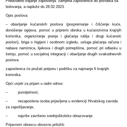
Predviđeno trajanje zaposlenja: zamjena zaposlenice do povratka sa
bolovanja, a najduže do 28.02.2023.
Opis poslova:
– obavljanje kućanskih poslova (pospremanje i čišćenje kuće,
donošenje ogrjeva, pomoć u pripremi obroka u kućanstvima krajnjih
korisnika, organiziranje pranja i glačanja rublja i drugi kućanski
poslovi), briga o higijeni i osobnom izgledu, usluga plaćanja računa i
nabave namirnica, lijekova i drugih potrepština, pomoć pri odlasku u
šetnju, pomoć u socijalnoj integraciji i obavljanje drugih svakodnevnih
poslova.
zaposlenica će pružati potporu i podršku za najmanje 6 krajnjih
korisnika.
Opći uvjeti za prijam u radni odnos:
– punoljetnost,
– nezaposlena osoba prijavljena u evidenciji Hrvatskog zavoda
za zapošljavanje,
– najviše završeno srednjoškolsko obrazovanje.
Prijavnom obrascu obvezno priložiti: