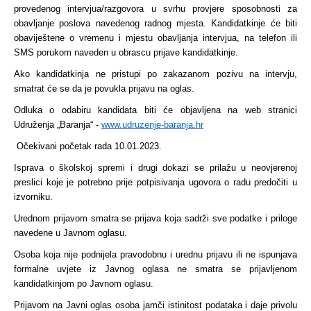
provedenog intervjua/razgovora u svrhu provjere sposobnosti za
obavljanje poslova navedenog radnog mjesta. Kandidatkinje će biti
obaviještene o vremenu i mjestu obavljanja intervjua, na telefon ili
SMS porukom naveden u obrascu prijave kandidatkinje.
Ako kandidatkinja ne pristupi po zakazanom pozivu na intervju,
smatrat će se da je povukla prijavu na oglas.
Odluka o odabiru kandidata biti će objavljena na web stranici
Udruženja „Baranja“ -
www.udruzenje-baranja.hr
Očekivani početak rada 10.01.2023.
Isprava o školskoj spremi i drugi dokazi se prilažu u neovjerenoj
preslici koje je potrebno prije potpisivanja ugovora o radu predočiti u
izvorniku.
Urednom prijavom smatra se prijava koja sadrži sve podatke i priloge
navedene u Javnom oglasu.
Osoba koja nije podnijela pravodobnu i urednu prijavu ili ne ispunjava
formalne uvjete iz Javnog oglasa ne smatra se prijavljenom
kandidatkinjom po Javnom oglasu.
Prijavom na Javni oglas osoba jamči istinitost podataka i daje privolu