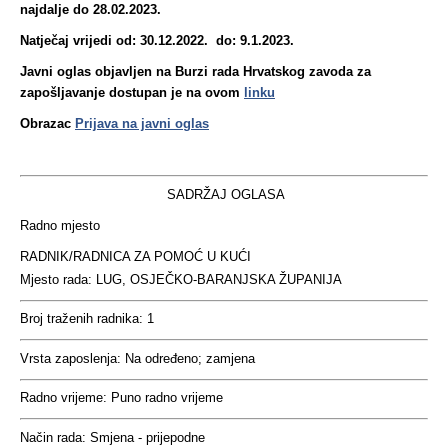
najdalje do 28.02.2023.
Natječaj vrijedi od:
30
.12.2022.
do:
9
.1.2023.
Javni oglas objavljen na Burzi rada Hrvatskog zavoda za
zapošljavanje dostupan je na ovom
linku
Obrazac
Prijava na javni oglas
SADRŽAJ OGLASA
Radno mjesto
RADNIK/RADNICA ZA POMOĆ U KUĆI
Mjesto rada:
LUG, OSJEČKO-BARANJSKA ŽUPANIJA
Broj traženih radnika:
1
Vrsta zaposlenja:
Na određeno; zamjena
Radno vrijeme:
Puno radno vrijeme
Način rada:
Smjena - prijepodne