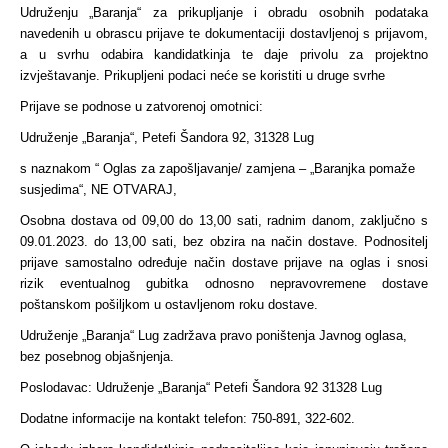
Udruženju „Baranja“ za prikupljanje i obradu osobnih podataka
navedenih u obrascu prijave te dokumentaciji dostavljenoj s prijavom,
a u svrhu odabira kandidatkinja te daje privolu za projektno
izvještavanje. Prikupljeni podaci neće se koristiti u druge svrhe
Prijave se podnose u zatvorenoj omotnici:
Udruženje „Baranja“, Petefi Šandora 92, 31328 Lug
s naznakom “ Oglas za zapošljavanje/ zamjena – „Baranjka pomaže
susjedima“, NE OTVARAJ,
Osobna dostava od 09,00 do 13,00 sati, radnim danom, zaključno s
09.01.2023. do 13,00 sati, bez obzira na način dostave. Podnositelj
prijave samostalno određuje način dostave prijave na oglas i snosi
rizik eventualnog gubitka odnosno nepravovremene dostave
poštanskom pošiljkom u ostavljenom roku dostave.
Udruženje „Baranja“ Lug zadržava pravo poništenja Javnog oglasa,
bez posebnog objašnjenja.
Poslodavac: Udruženje „Baranja“ Petefi Šandora 92 31328 Lug
Dodatne informacije na kontakt telefon: 750-891, 322-602.