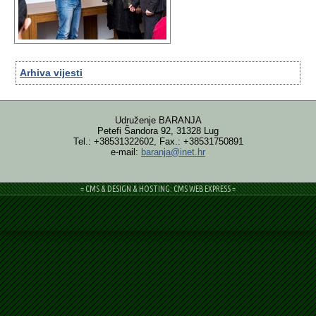
Arhiva vijesti
Udruženje BARANJA
Petefi Šandora 92, 31328 Lug
Tel.: +38531322602, Fax.: +38531750891
e-mail:
baranja@inet.hr
= CMS & DESIGN & HOSTING: CMS WEB EXPRESS =