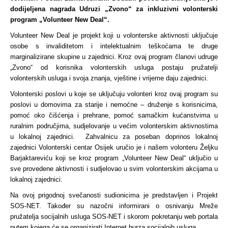
dodijeljena nagrada Udruzi „Zvono“ za inkluzivni volonterski
program „Volunteer New Deal“.
Volunteer New Deal je projekt koji u volonterske aktivnosti uključuje
osobe s invaliditetom i intelektualnim teškoćama te druge
marginalizirane skupine u zajednici. Kroz ovaj program članovi udruge
„Zvono“ od korisnika volonterskih usluga postaju pružatelji
volonterskih usluga i svoja znanja, vještine i vrijeme daju zajednici.
Volonterski poslovi u koje se uključuju volonteri kroz ovaj program su
poslovi u domovima za starije i nemoćne – druženje s korisnicima,
pomoć oko čišćenja i prehrane, pomoć samačkim kućanstvima u
ruralnim područjima, sudjelovanje u većim volonterskim aktivnostima
u lokalnoj zajednici. Zahvalnicu za poseban doprinos lokalnoj
zajednici Volonterski centar Osijek uručio je i našem volonteru Željku
Barjaktareviću koji se kroz program „Volunteer New Deal“ uključio u
sve provedene aktivnosti i sudjelovao u svim volonterskim akcijama u
lokalnoj zajednici.
Na ovoj prigodnoj svečanosti sudionicima je predstavljen i Projekt
SOS-NET. Također su nazočni informirani o osnivanju Mreže
pružatelja socijalnih usluga SOS-NET i skorom pokretanju web portala
putem kojega će se organizirati Internet burza socijalnih usluga.