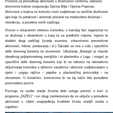
Prostore za provođenje aktivnosti u društvenim centrima, odnosno
domovima kulture osiguravaju Općina Bilje i Općina Popovac.
Aktivnosti u kojima će korisnici moći sudjelovati su različite društvene
igre koje će potaknuti i animirati prisutne na međusobno druženje i
interakciju, a posebno novih sadržaja.
Ovisno o iskazanom interesu korisnika, u kasnijoj fazi organizirat će
se druženja s dinamikom u kojoj će se predložiti vrijeme, mjesto te
dodatni drugi sadržaji (izrada suvenira, zdravstveno preventivne
aktivnosti, tribine, predavanja i sl.) Također se ima u vidu i specifični
oblik dnevnog boravka na otvorenom. Udruženje „Baranja“ je vlasnik
obradivog poljoprivrednog zemljišta i tri plastenika u Lugu, i moguć je
specifični oblik dnevnog boravka koji bi se odnosio na rekreativno
uključivanje korisnika u njihovim savjetima i aktivnim sudjelovanjem u
sjetvi i uzgoju rajčice i paprike u plasteničkoj proizvodnji i na
otvorenom. U konačnici, korisnicima bi na taj način bilo ponuđeno
proizvedeno povrće.
Pozivaju se osobe starije životne dobi usluga pomoći u kući iz
programa „ZAŽELI“ i svi drugi zainteresirani da se uključe u ponuđene
aktivnosti s ciljem unaprjeđenja kvalitete života starijih osoba u
zajednici.