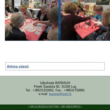
Arhiva vijesti
Udruženje BARANJA
Petefi Šandora 92, 31328 Lug
Tel.: +38531322602, Fax.: +38531750891
e-mail:
baranja@inet.hr
= CMS & DESIGN & HOSTING: CMS WEB EXPRESS =