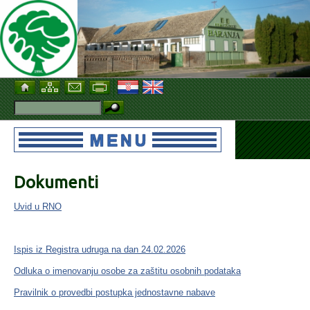
Dokumenti
Uvid u RNO
Ispis iz Registra udruga na dan 24.02.2026
Odluka o imenovanju osobe za zaštitu osobnih podataka
Pravilnik o provedbi postupka jednostavne nabave