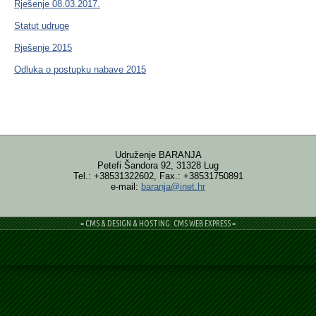
Rješenje 08.03.2017.
Statut udruge
Rješenje 2015
Odluka o postupku nabave 2015
Udruženje BARANJA
Petefi Šandora 92, 31328 Lug
Tel.: +38531322602, Fax.: +38531750891
e-mail:
baranja@inet.hr
= CMS & DESIGN & HOSTING: CMS WEB EXPRESS =