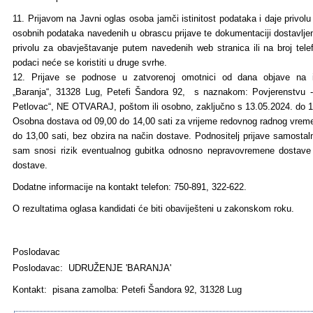
11. Prijavom na Javni oglas osoba jamči istinitost podataka i daje privolu
osobnih podataka navedenih u obrascu prijave te dokumentaciji dostavljen
privolu za obavještavanje putem navedenih web stranica ili na broj tele
podaci neće se koristiti u druge svrhe.
12. Prijave se podnose u zatvorenoj omotnici od dana objave na in
„Baranja“, 31328 Lug, Petefi Šandora 92, s naznakom: Povjerenstvu -
Petlovac“, NE OTVARAJ, poštom ili osobno, zaključno s 13.05.2024. do 1
Osobna dostava od 09,00 do 14,00 sati za vrijeme redovnog radnog vreme
do 13,00 sati, bez obzira na način dostave. Podnositelj prijave samostal
sam snosi rizik eventualnog gubitka odnosno nepravovremene dostave
dostave.
Dodatne informacije na kontakt telefon: 750-891, 322-622.
O rezultatima oglasa kandidati će biti obaviješteni u zakonskom roku.
Poslodavac
Poslodavac: UDRUŽENJE 'BARANJA'
Kontakt: pisana zamolba: Petefi Šandora 92, 31328 Lug