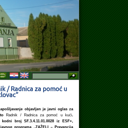
 O RADU NA ODREĐENO VRIJEME, ZAMJENA ZA VRIJEME BOLOVANJA
ik / Radnica za pomoć u
tlovac“
pošljavanje objavljen je javni oglas za
sto
Radnik / Radnica za pomoć u kući
.
kodni broj SF.3.4.11.01.0028 iz ESF+,
prijavnog programa „ZAŽELI – Prevencija