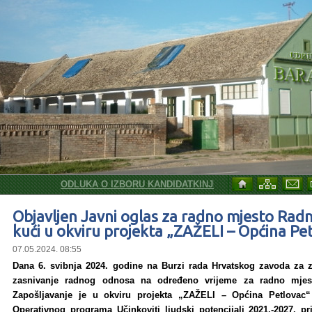
ODLUKA O IZBORU KANDIDATKINJE ZA SKLAPANJE UGOVORA
Objavljen Javni oglas za radno mjesto Radn
kući u okviru projekta „ZAŽELI – Općina Pe
07.05.2024. 08:55
Dana 6. svibnja 2024. godine na Burzi rada Hrvatskog zavoda za za
zasnivanje radnog odnosa na određeno vrijeme za radno mje
Zapošljavanje je u okviru projekta „ZAŽELI – Općina Petlovac“ 
Operativnog programa Učinkoviti ljudski potencijali 2021.-2027. 