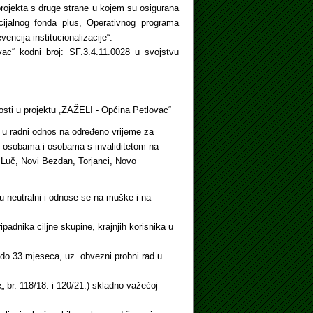
projekta s druge strane u kojem su osigurana
cijalnog fonda plus, Operativnog programa
encija institucionalizacije“.
vac“ kodni broj: SF.3.4.11.0028 u svojstvu
osti u projektu „ZAŽELI - Općina Petlovac“
em u radni odnos na određeno vrijeme za
m osobama i osobama s invaliditetom na
 Luč, Novi Bezdan, Torjanci, Novo
 neutralni i odnose se na muške i na
padnika ciljne skupine, krajnjih korisnika u
 do 33 mjeseca, uz obvezni probni rad u
 br. 118/18. i 120/21.) skladno važećoj