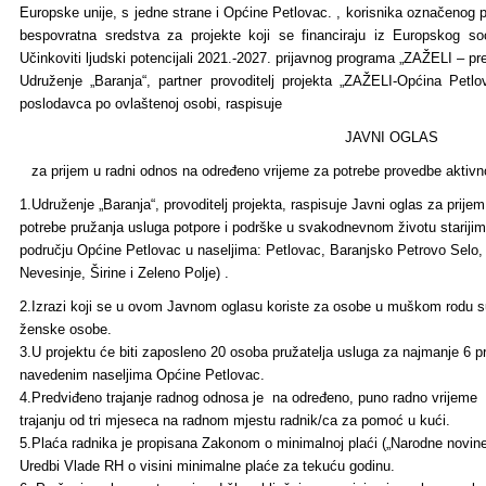
Europske unije, s jedne strane i Općine Petlovac. , korisnika označenog 
bespovratna sredstva za projekte koji se financiraju iz Europskog so
Učinkoviti ljudski potencijali 2021.-2027. prijavnog programa „ZAŽELI – prev
Udruženje „Baranja“, partner provoditelj projekta „ZAŽELI-Općina Petlo
poslodavca po ovlaštenoj osobi, raspisuje
JAVNI OGLAS
za prijem u radni odnos na određeno vrijeme za potrebe provedbe aktivn
1.Udruženje „Baranja“, provoditelj projekta, raspisuje Javni oglas za prij
potrebe pružanja usluga potpore i podrške u svakodnevnom životu stariji
području Općine Petlovac u naseljima: Petlovac, Baranjsko Petrovo Selo,
Nevesinje, Širine i Zeleno Polje) .
2.Izrazi koji se u ovom Javnom oglasu koriste za osobe u muškom rodu su
ženske osobe.
3.U projektu će biti zaposleno 20 osoba pružatelja usluga za najmanje 6 pri
navedenim naseljima Općine Petlovac.
4.Predviđeno trajanje radnog odnosa je na određeno, puno radno vrijeme
trajanju od tri mjeseca na radnom mjestu radnik/ca za pomoć u kući.
5.Plaća radnika je propisana Zakonom o minimalnoj plaći („Narodne novine„
Uredbi Vlade RH o visini minimalne plaće za tekuću godinu.