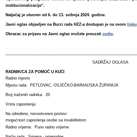
institucionalizacije“.
Natječaj je otvoren od 6. do 13. svibnja 2024. godine.
Javni oglas objavljen na Burzi rada HZZ-a dostupan je na ovom
linku
Obrazac za prijavu na Javni oglas možete preuzeti
ovdje
.
_____________________________________________________________
SADRŽAJ OGLASA
RADNIK/CA ZA POMOĆ U KUĆI
Radno mjesto
Mjesto rada: PETLOVAC, OSJEČKO-BARANJSKA ŽUPANIJA
Broj traženih radnika: 20
Vrsta zaposlenja:
Na određeno; novootvoreni poslovi
mogućnost zaposlenja osobe sa invaliditetom
Radno vrijeme: Puno radno vrijeme
Način rada: Smjena - prijepodne