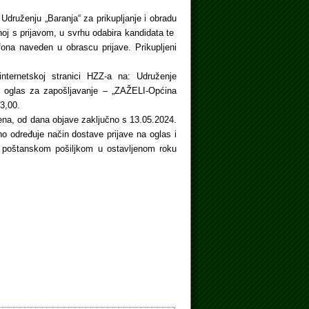
 Udruženju „Baranja“ za prikupljanje i obradu
oj s prijavom, u svrhu odabira kandidata te
fona naveden u obrascu prijave. Prikupljeni
ternetskoj stranici HZZ-a na: Udruženje
 oglas za zapošljavanje – „ZAŽELI-Općina
3,00.
na, od dana objave zaključno s 13.05.2024.
no određuje način dostave prijave na oglas i
 poštanskom pošiljkom u ostavljenom roku