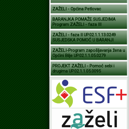
ZAŽELI - Općina Petlovac
BARANJKA POMAŽE SUSJEDIMA
Program ZAŽELI - faza III
ZAŽELI - faza II UP.02.1.1.13.0249
SUSJEDSKA POMOĆ U BARANJI
ZAŽELI-Program zapošljavanja žena u
Općini Bilje UP.02.1.1.05.0279
PROJEKT ZAŽELI - Pomoć sebi i
drugima UP.02.1.1.05.0095