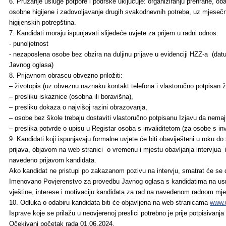
6. Pružanje usluge potpore i podrške uključuje: organiziranju prehrane, o
osobne higijene i zadovoljavanje drugih svakodnevnih potreba, uz mjeseč
higijenskih potrepština.
7. Kandidati moraju ispunjavati slijedeće uvjete za prijem u radni odnos:
- punoljetnost
- nezaposlena osobe bez obzira na duljinu prijave u evidenciji HZZ-a (dat
Javnog oglasa)
8. Prijavnom obrascu obvezno priložiti:
– životopis (uz obveznu naznaku kontakt telefona i vlastoručno potpisan ž
– presliku iskaznice (osobna ili boravišna),
– presliku dokaza o najvišoj razini obrazovanja,
– osobe bez škole trebaju dostaviti vlastoručno potpisanu Izjavu da nema
– preslika potvrde o upisu u Registar osoba s invaliditetom (za osobe s inv
9. Kandidati koji ispunjavaju formalne uvjete će biti obaviješteni u roku 
prijava, objavom na web stranici o vremenu i mjestu obavljanja intervjua
navedeno prijavom kandidata.
Ako kandidat ne pristupi po zakazanom pozivu na intervju, smatrat će se 
Imenovano Povjerenstvo za provedbu Javnog oglasa s kandidatima na u
vještine, interese i motivaciju kandidata za rad na navedenom radnom mje
10. Odluka o odabiru kandidata biti će objavljena na web stranicama
www.u
Isprave koje se prilažu u neovjerenoj preslici potrebno je prije potpisivanja
Očekivani početak rada 01.06.2024.