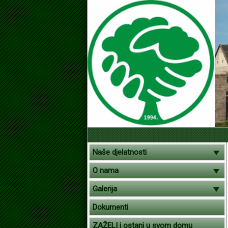
Naše djelatnosti
O nama
Galerija
Dokumenti
ZAŽELI i ostani u svom domu