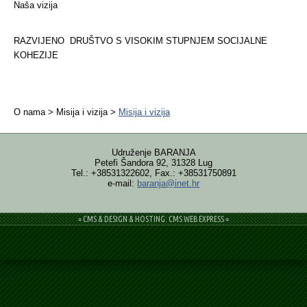
Naša vizija
RAZVIJENO DRUŠTVO S VISOKIM STUPNJEM SOCIJALNE
KOHEZIJE
O nama > Misija i vizija >
Misija i vizija
Udruženje BARANJA
Petefi Šandora 92, 31328 Lug
Tel.: +38531322602, Fax.: +38531750891
e-mail:
baranja@inet.hr
= CMS & DESIGN & HOSTING: CMS WEB EXPRESS =