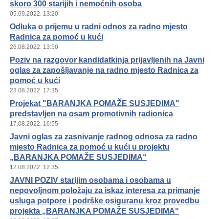
skoro 300 starijih i nemoćnih osoba
05.09.2022. 13:20
Odluka o prijemu u radni odnos za radno mjesto
Radnica za pomoć u kući
26.08.2022. 13:50
Poziv na razgovor kandidatkinja prijavljenih na Javni
oglas za zapošljavanje na radno mjesto Radnica za
pomoć u kući
23.08.2022. 17:35
Projekat "BARANJKA POMAŽE SUSJEDIMA"
predstavljen na osam promotivnih radionica
17.08.2022. 16:55
Javni oglas za zasnivanje radnog odnosa za radno
mjesto Radnica za pomoć u kući u projektu
„BARANJKA POMAŽE SUSJEDIMA“
12.08.2022. 12:35
JAVNI POZIV starijim osobama i osobama u
nepovoljnom položaju za iskaz interesa za primanje
usluga potpore i podrške osiguranu kroz provedbu
projekta „BARANJKA POMAŽE SUSJEDIMA"